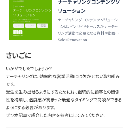
ナーチャリングコンテンツソ
リューション
ナーチャリング コンテンツ ソリューシ
ョンは、インサイドセールスがナーチャ
リング活動で必要となる資料や動画コ
ンテンツを、インサイドセールスが自ら
SalesRenovation
内製できる体制を構築するためのもの
さいごに
です。本資料では以下のような内容を
紹介しています。貴社のナーチャリング
活動の課題解決に是非お役立てくださ
いかがでしたでしょうか？
い。
ナーチャリングは、効率的な営業活動には欠かせない取り組み
です。
受注を生み出せるようにするためには、継続的に顧客との関係
性を構築し、温度感が高まった最適なタイミングで商談ができる
ようにする必要があります。
ぜひ本記事で紹介した内容を参考にしてみてください。