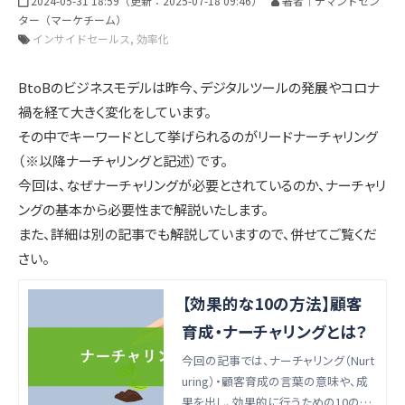
インサイドセールス 改善伴走プログラム
2024-05-31 18:59
（更新：
2025-07-18 09:46
）
著者｜デマンドセン
ター（マーケチーム）
インサイドセールス
効率化
インサイドセールスBPO（業務委託/アウトソーシング）
BtoBのビジネスモデルは昨今、デジタルツールの発展やコロナ
禍を経て大きく変化をしています。
その中でキーワードとして挙げられるのがリードナーチャリング
インサイドセールスセルフマネジメント支援ツール（KPI・進
（※以降ナーチャリングと記述）です。
捗可視化）
今回は、なぜナーチャリングが必要とされているのか、ナーチャリ
ングの基本から必要性まで解説いたします。
また、詳細は別の記事でも解説していますので、併せてご覧くだ
ナーチャリングコンテンツ内製化支援（資料・動画）
さい。
【効果的な10の方法】顧客
BtoBマーケティング基礎研修（ゲーム体験型）
育成・ナーチャリングとは？
今回の記事では、ナーチャリング（Nurt
uring）・顧客育成の言葉の意味や、成
導入事例
果を出し、効果的に行うための10の方