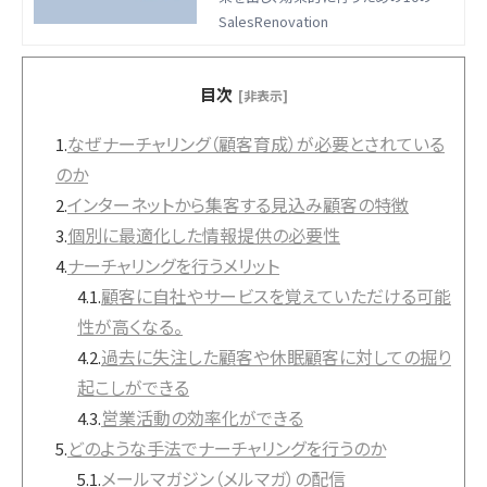
法・手法・施策についてお伝えします。
SalesRenovation
選ばれる理由
目次
[非表示]
なぜナーチャリング（顧客育成）が必要とされている
1.
私たちの理念
のか
インターネットから集客する見込み顧客の特徴
2.
個別に最適化した情報提供の必要性
3.
セミナー情報
ナーチャリングを行うメリット
4.
顧客に自社やサービスを覚えていただける可能
4.1.
性が高くなる。
インサイドセールス関連ブログ
過去に失注した顧客や休眠顧客に対しての掘り
4.2.
起こしができる
営業活動の効率化ができる
4.3.
どのような手法でナーチャリングを行うのか
5.
メールマガジン（メルマガ）の配信
5.1.