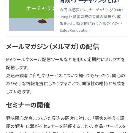
育成・ナーチャリングとは？
今回の記事では、ナーチャリング（Nurt
uring）・顧客育成の言葉の意味や、成
果を出し、効果的に行うための10の方
法・手法・施策についてお伝えします。
SalesRenovation
メールマガジン（メルマガ）の配信
MAツールやメール配信ツールなどを用い、定期的にメルマガを
配信します。
見込み顧客に自社やサービスについて知ってもらったり、関心の
ありそうな情報を提供したりすることで、関係性の維持と育成を
していきます。
セミナーの開催
興味関心が高まってきた見込み顧客に対して、「顧客の抱える課
題の解決」に繋がるセミナーを開催することで、商品・サービスを