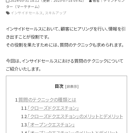
インサイドセールス 改善伴走プログラム
2024-05-31 18:12
（更新：
2025-07-18 09:42
）
著者｜デマンドセン
ター（マーケチーム）
インサイドセールス
スキルアップ
インサイドセールスBPO（業務委託/アウトソーシング）
インサイドセールスにおいて、顧客にヒアリングを行い、情報を引
き出すことが役割です。
その役割を果たすためには、質問のテクニックも求められます。
インサイドセールスセルフマネジメント支援ツール（KPI・進
捗可視化）
今回は、インサイドセールスにおける質問のテクニックについて
ご紹介いたします。
ナーチャリングコンテンツ内製化支援（資料・動画）
目次
[非表示]
質問のテクニックの種類とは
1.
BtoBマーケティング基礎研修（ゲーム体験型）
「クローズドクエスチョン」
1.1.
「クローズドクエスチョン」のメリットとデメリット
1.2.
「オープンクエスチョン」
1.3.
導入事例
「オープンクエスチョン」のメリットとデメリット
1.4.