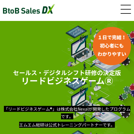
ホーム
サービス
セールス・デジタルシフト研修の決定版
リードビジネスゲーム
Ⓡ
インサイドセールス/カスタマーサクセス早期戦力化人材（派
遣/準委任）
「リード
ビジネスゲーム®」は株式会社Nexalが開発したプログラム
新卒・若手向けインサイドセールス研修・トレーニング
です。
エムエム総研は公式トレーニングパートナーです。