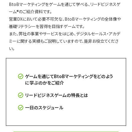
インサイドセールス 改善伴走プログラム
BtoBマーケティングをゲームを通じて学べる、リードビジネスゲ
ーム®のご紹介資料です。
営業DXにおいて必要不可欠な、BtoBマーケティングの全体像や
インサイドセールスBPO（業務委託/アウトソーシング）
基礎リテラシーを習得を目指すゲームです。
また、弊社の事業やサービスをはじめ、デジタルセールス・アカデ
ミーに関する実績もご説明していますので、是非お役立てくださ
い。
インサイドセールスセルフマネジメント支援ツール（KPI・進
捗可視化）
ゲームを通じてBtoBマーケティングをどのよう
ナーチャリングコンテンツ内製化支援（資料・動画）
に学ぶのかをご紹介
リードビジネスゲームの特長とは
BtoBマーケティング基礎研修（ゲーム体験型）
一日のスケジュール
導入事例