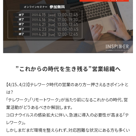
インサイドセールス 改善伴走プログラム
インサイドセールスBPO（業務委託/アウトソーシング）
インサイドセールスセルフマネジメント支援ツール（KPI・進
捗可視化）
”これからの時代を生き残る”営業組織へ
ナーチャリングコンテンツ内製化支援（資料・動画）
【4/15、4/23】テレワーク時代の営業のあり方ー押さえるきポイントと
は？
「テレワーク」「リモートワーク」が当たり前になるこれからの時代、営
BtoBマーケティング基礎研修（ゲーム体験型）
業活動がどうあるべきか解説します。
コロナウイルスの感染拡大に伴い、急速に導入の必要性が高まる「テ
レワーク」。
しかしまだまだ環境を整えられず、対応困難な状況にある方も多くい
導入事例