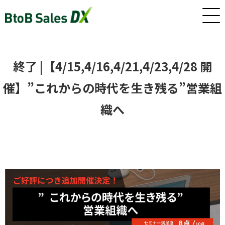
ホーム
終了 |【4/15,4/16,4/21,4/23,4/28 開
催】”これからの時代を生き残る”営業組
サービス
織へ
インサイドセールス/カスタマーサクセス早期戦力化人材（派
遣/準委任）
新卒・若手向けインサイドセールス研修・トレーニング