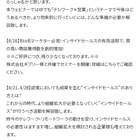
らっしゃるかと思います。
本ウェビナーでは中でも「テレワーク✕営業」というテーマで今後はど
うあるべきか、より効率的に行っていくには、どんな準備が必要か解
選ばれる理由
説致します。
【4/16】BtoBマーケター必見！インサイドセールスの有効活用で、 質
私たちの理念
の高い商談獲得数を劇的増加！
※※ご好評につき、残り少なくなっております。※※
株式会社ギブリー様と共催でセミナーを開催！詳細はこちらでご確認
セミナー情報
ください。
【4/21、4/28】逆境においても成果を生む“インサイドセールス”のあり
インサイドセールス関連ブログ
方とは？
これからの時代、より組織拡大が必要となっていく”インサイドセール
ス”が行うべき活動を解説致します。
昨今のテレワーク・リモートワークの動きを受け、インサイドセールス
の必要性はますます増し、組織拡大を検討される企業様も増えており
ます。