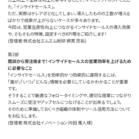
た、「インサイドセールス」。
ただ、実際はテレアポと化してしまい、導入したものの工数が増える
ばかりで成果が上がらないケースが多々あります。
今回は、営業生産性向上につながるインサイドセールスの導入効果
や、そもそもの特徴、設定すべきKPI等をご紹介します！
(登壇者:株式会社エムエム総研 綿貫 亮祐)
第2部
商談から受注後まで！インサイドセールスの営業効率を上げるため
に必要なこと
「インサイドセールス」を効率的かつ効果的に運用するには、
「誰が」「いつ」「どんな」情報を必要としているかわかることが重要
です。
そうすることで最適なフォロータイミングや、適切な提案につながり
スムーズに受注やアップセルにつなげることが出来るでしょう。
そのために準備しておくべき組織の体制やツール活用方法について
をお伝えします。
(登壇者:株式会社イノベーション 内田 雅人様)