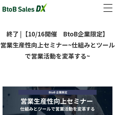
ホーム
終了 |【10/16開催　BtoB企業限定】
営業生産性向上セミナー~仕組みとツール
サービス
で営業活動を変革する~
インサイドセールス/カスタマーサクセス早期戦力化人材（派
遣/準委任）
新卒・若手向けインサイドセールス研修・トレーニング