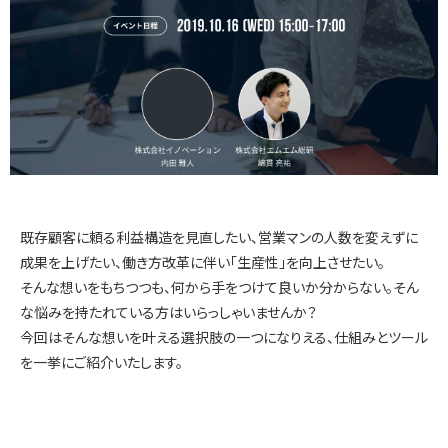
インサイドセールス 改善伴走プログラム
インサイドセールスBPO（業務委託/アウトソーシング）
インサイドセールスセルフマネジメント支援ツール（KPI・進
捗可視化）
既存顧客に頼る利益構造を見直したい、営業マンの人数を変えずに
成果を上げたい、働き方改革に伴い「生産性」を向上させたい。
ナーチャリングコンテンツ内製化支援（資料・動画）
そんな想いをもちつつも、何から手をつけて良いか分からない。そん
な悩みを持たれている方はいらっしゃいませんか？
今回はそんな想いを叶える選択肢の一つになりえる、仕組みとツール
BtoBマーケティング基礎研修（ゲーム体験型）
を一挙にご紹介いたします。
導入事例