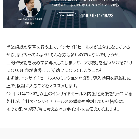
インサイドセールス 改善伴走プログラム
インサイドセールスBPO（業務委託/アウトソーシング）
営業組織の変革を行う上で、インサイドセールスが主流になっている
インサイドセールスセルフマネジメント支援ツール（KPI・進
から、まずやってみよう！そんな方も多いのではないでしょうか。
捗可視化）
目的や役割を決めずに導入してしまうと、「アポ数」を追いかけるだけ
になり、組織が疲弊して、逆効果になってしまうことも。
まずは、インサイドセールスのミッションや役割、導入効果を認識した
ナーチャリングコンテンツ内製化支援（資料・動画）
上で、検討に入ることをオススメします。
今回は1年で30社以上のインサイドセールス内製化支援を行っている
弊社が、自社でインサイドセールスの構築を検討している皆様に、
その効果や、導入時に考えるべきポイントをお伝えいたします。
BtoBマーケティング基礎研修（ゲーム体験型）
導入事例