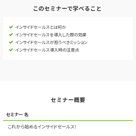
このセミナーで学べること 
選ばれる理由
インサイドセールスとは何か
インサイドセールスを導入した際の効果
インサイドセールスが担うべきミッション
私たちの理念
インサイドセールス導入時の注意点
セミナー情報
インサイドセールス関連ブログ
セミナー概要
セミナー 名
これから始めるインサイドセールス！