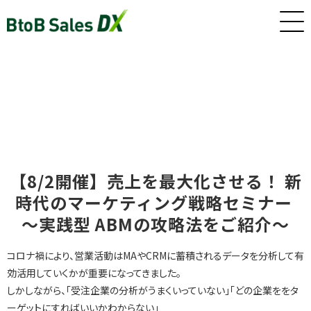
ホーム
サービス
【8/2開催】売上を最大化させる！ 新
インサイドセールス/カスタマーサクセス早期戦力化人材（派
時代のマーケティング戦略セミナー 
遣/準委任）
～実践型 ABMの攻略法をご紹介～
新卒・若手向けインサイドセールス研修・トレーニング
コロナ禍により、営業活動はMAやCRMに蓄積されるデータを分析して有
効活用していくかが重要になってきました。
しかしながら、「受注企業の分析がうまくいっていない」「どの企業ををタ
ーゲットにすればいいかわからない」