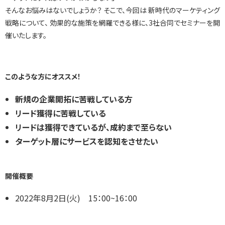
インサイドセールス 改善伴走プログラム
そんなお悩みはないでしょうか？ そこで、今回は 新時代のマーケティング
戦略について、 効果的な施策を網羅できる様に、3社合同でセミナーを開
催いたします。
インサイドセールスBPO（業務委託/アウトソーシング）
このような方にオススメ！
インサイドセールスセルフマネジメント支援ツール（KPI・進
捗可視化）
新規の企業開拓に苦戦している方
リード獲得に苦戦している
リードは獲得できているが、成約まで至らない
ナーチャリングコンテンツ内製化支援（資料・動画）
ターゲット層にサービスを認知をさせたい
開催概要
BtoBマーケティング基礎研修（ゲーム体験型）
2022年8月2日(火) 15：00~16：00
導入事例