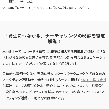
適切にできていない
効果的なナーチャリングの具体的な事例を聞いてみたい
選ばれる理由
「受注につながる」ナーチャリングの秘訣を徹底
私たちの理念
解説！
本セミナーでは、リード獲得後に「
即座に購入する可能性が低い
」と見な
セミナー情報
されがちな顧客層に焦点を当て、効率的かつ効果的なコミュニケーショ
ンの方法をナーチャリングを通じて詳しく解説します。
インサイドセールス関連ブログ
具体的な事例を交えて、実践に役立つツールやテクニックを、
『あなたの
マーケティング活動を一歩先へ』をミッション
に掲げる
SATORI株式会社
と弊社エムエム総研の2社より紹介することで、みなさまのリード獲得か
ら受注創出までのプロセスを支援。このセミナーが、貴社のセールス・マ
ーケティング活動の一助となれば幸いです。