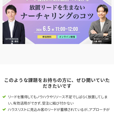
インサイドセールス 改善伴走プログラム
インサイドセールスBPO（業務委託/アウトソーシング）
インサイドセールスセルフマネジメント支援ツール（KPI・進
捗可視化）
ナーチャリングコンテンツ内製化支援（資料・動画）
このような課題をお持ちの方に、ぜひ聞いていた
だきたいです
BtoBマーケティング基礎研修（ゲーム体験型）
リードを獲得してもノウハウやリソース不足でしばらく放置してしま
い、有効活用ができず、受注に結び付かない
ハウスリストに見込み客のリードが蓄積されているが、アプローチが
導入事例