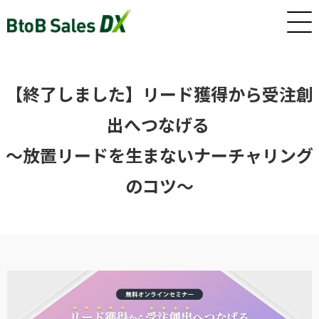
ホーム
【終了しました】リード獲得から受注創
出へつなげる 
サービス
～放置リードを生まないナーチャリング
のコツ～
インサイドセールス/カスタマーサクセス早期戦力化人材（派
遣/準委任）
新卒・若手向けインサイドセールス研修・トレーニング