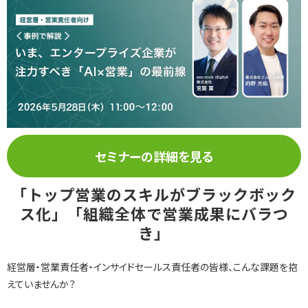
インサイドセールス 改善伴走プログラム
インサイドセールスBPO（業務委託/アウトソーシング）
インサイドセールスセルフマネジメント支援ツール（KPI・進
捗可視化）
セミナーの詳細を見る
ナーチャリングコンテンツ内製化支援（資料・動画）
「トップ営業のスキルがブラックボック
ス化」「組織全体で営業成果にバラつ
き」
BtoBマーケティング基礎研修（ゲーム体験型）
経営層・営業責任者・インサイドセールス責任者の皆様、こんな課題を抱
えていませんか？
導入事例