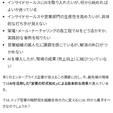
インサイドセールスにAIを取り入れたいが、何から始めれば
よいか迷っている
インサイドセールスや営業部門の生産性を高めたいが、具体
選ばれる理由
的な打ち手が見えない
架電・メール・ナーチャリングの各工程でAIをどう活かすか、
私たちの理念
実践的な事例を知りたい
営業組織の属人化に課題を感じているが、解消の糸口がつ
かめない
セミナー情報
AIを導入したが、現場の成果（売上向上）に結びついていな
い
インサイドセールス関連ブログ
多くのエンタープライズ企業が抱えるこの課題に対し、今、最先端の現場
では
AIを活用した「営業の形式知化」による抜本的な改革
が進んでいま
す。
では、トップ営業の暗黙知を組織全体の力に変えるには、何から着手すべ
きなのでしょうか？