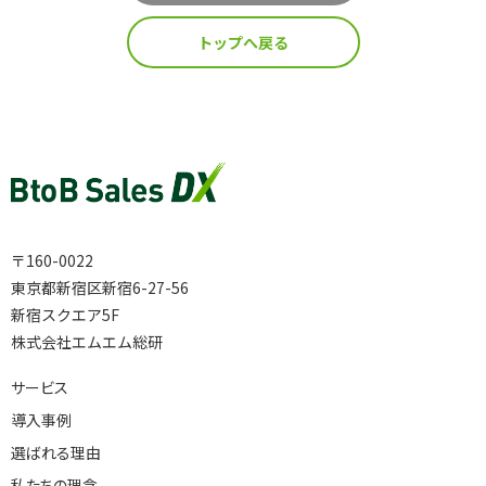
インサイドセールス 改善伴走プログラム
トップへ戻る
インサイドセールスBPO（業務委託/アウトソーシング）
インサイドセールスセルフマネジメント支援ツール（KPI・進
捗可視化）
〒160-0022
東京都新宿区新宿6-27-56
ナーチャリングコンテンツ内製化支援（資料・動画）
新宿スクエア5F
株式会社エムエム総研
BtoBマーケティング基礎研修（ゲーム体験型）
サービス
導入事例
選ばれる理由
導入事例
私たちの理念