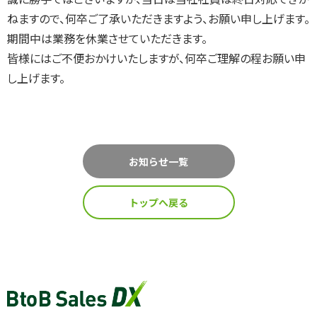
インサイドセールス 改善伴走プログラム
ねますので、何卒ご了承いただきますよう、お願い申し上げます。
期間中は業務を休業させていただきます。
皆様にはご不便おかけいたしますが、何卒ご理解の程お願い申
インサイドセールスBPO（業務委託/アウトソーシング）
し上げます。
インサイドセールスセルフマネジメント支援ツール（KPI・進
捗可視化）
お知らせ一覧
ナーチャリングコンテンツ内製化支援（資料・動画）
トップへ戻る
BtoBマーケティング基礎研修（ゲーム体験型）
導入事例