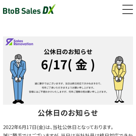
ホーム
サービス
インサイドセールス/カスタマーサクセス早期戦力化人材（派
遣/準委任）
公休日のお知らせ
新卒・若手向けインサイドセールス研修・トレーニング
2022年6月17日(金)は、当社公休日となっております。
誠に勝手ではございますが、当日は当社社員は終日対応できか