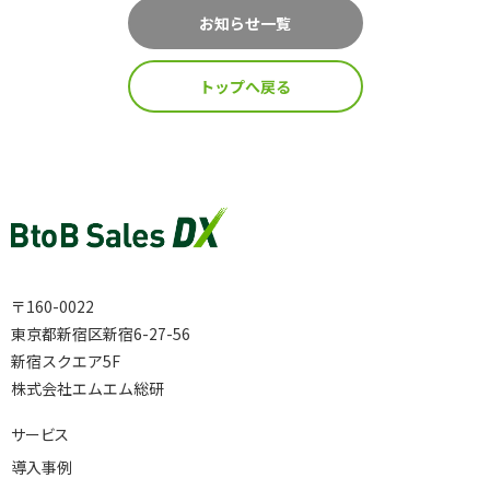
インサイドセールス 改善伴走プログラム
お知らせ一覧
トップへ戻る
インサイドセールスBPO（業務委託/アウトソーシング）
インサイドセールスセルフマネジメント支援ツール（KPI・進
捗可視化）
ナーチャリングコンテンツ内製化支援（資料・動画）
〒160-0022
東京都新宿区新宿6-27-56
新宿スクエア5F
BtoBマーケティング基礎研修（ゲーム体験型）
株式会社エムエム総研
サービス
導入事例
導入事例