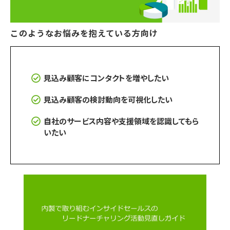
インサイドセールス 改善伴走プログラム
このようなお悩みを抱えている方向け
インサイドセールスBPO（業務委託/アウトソーシング）
見込み顧客にコンタクトを増やしたい
インサイドセールスセルフマネジメント支援ツール（KPI・進
捗可視化）
見込み顧客の検討動向を可視化したい
自社のサービス内容や支援領域を認識してもら
いたい
ナーチャリングコンテンツ内製化支援（資料・動画）
BtoBマーケティング基礎研修（ゲーム体験型）
導入事例