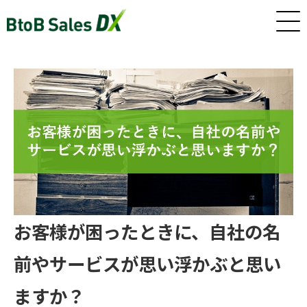
ホーム
サービス
インサイドセールス/カスタマーサクセス早期戦力化人材（派
遣/準委任）
お客様が困ったときに、自社の名
新卒・若手向けインサイドセールス研修・トレーニング
前やサービスが思い浮かぶと思い
ますか？