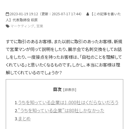
インサイドセールス 改善伴走プログラム
2023-01-19 19:12
（更新：
2025-07-17 17:44
）
【この記事を書いた
人】代表取締役 萩原
インサイドセールスBPO（業務委託/アウトソーシング）
マーケティング
営業
すでに取引のあるお客様、また以前に取引のあったお客様、新規
インサイドセールスセルフマネジメント支援ツール（KPI・進
で営業マンが伺って説明をしたり、展示会で名刺交換をしてお話
捗可視化）
しをしたり、一度接点を持ったお客様は、「自社のことを理解して
くれている」と思いたくなるものです。しかし、本当にお客様は理
解してくれているのでしょうか？
ナーチャリングコンテンツ内製化支援（資料・動画）
目次
[非表示]
BtoBマーケティング基礎研修（ゲーム体験型）
うちを知っている企業は1,000社はくだらないだろう
1.
”うちを知っている企業”は80社しかなかった
2.
まとめ
3.
導入事例