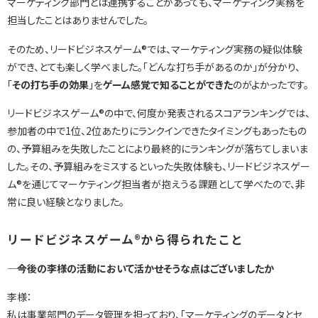
マーケティング部門とは連携することがあっても、マーケティング実務を
担当したことはありませんでした。
そのため、リードビジネスゲーム®では、マーケティング実務の疑似体験
ができ、とても楽しく学べました。「どんな打ち手があるのか」が分かり、
「
その打ち手の効果
」を
ゲーム感覚で知ることができた
のがよかったです。
リードビジネスゲーム®の中で、何度か発表されるスコアランキングでは、
参加者の中で1位、2位あたりにランクインできたタイミングもあったもの
の、予算組みを失敗したことにより最終的にランキングが落ちてしまいま
した。その、予算組みをミスするといった失敗体験も、リードビジネスゲー
ム®を通じてマーケティング担当者が抱えうる課題として学べたので、非
常に良い経験となりました。
リードビジネスゲーム®から得られたこと
―― 今後の李様の活動において活かせそうな点はございましたか
李様：
私は事業部門のデータ管理を担っており、「マーケティングのデータとセ