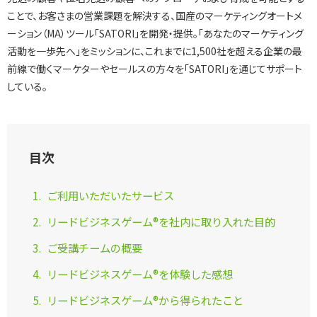
ことで、お客さまの営業課題を解決する、国産のマーケティングオートメ
ーション（MA）ツール「SATORI」を開発・提供。「あなたのマーケティング
選ばれる理由
活動を一歩先へ」をミッションに、これまでに1,500社を超える企業の最
前線で働くマーケターやセールスの方々を「SATORI」を通じてサポート
している。
私たちの理念
目次
セミナー情報
ご利用いただいたサービス
インサイドセールス関連ブログ
リードビジネスゲーム®を社内に取り入れた目的
ご受講チームの概要
リードビジネスゲーム®を体験した感想
リードビジネスゲーム®から得られたこと