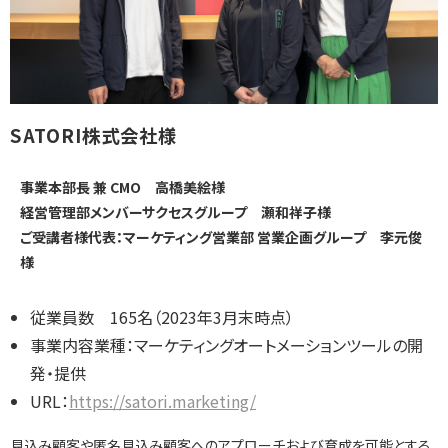
インサイドセールス 改善伴走プログラム
インサイドセールスBPO（業務委託/アウトソーシング）
SATORI株式会社様
インサイドセールスセルフマネジメント支援ツール（KPI・進
捗可視化）
事業本部長 兼 CMO 高橋美絵様
経営管理部メンバーサクセスグループ 瀬和祥子様
ご受講者様代表：マーケティング営業部 営業企画グループ
李元俊
様
ナーチャリングコンテンツ内製化支援（資料・動画）
従業員数 165名（2023年3月末時点）
事業内容業種：マーケティングオートメーションツールの開
BtoBマーケティング基礎研修（ゲーム体験型）
発・提供
URL：
https://satori.marketing/
導入事例
見込み顧客や匿名見込み顧客へのアプローチおよび育成を可能とする