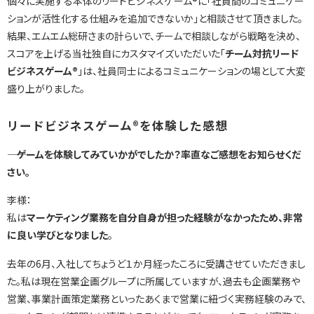
個々に実施する本体のリードビジネスゲーム®に「社員間のコミュニケー
ションが活性化する仕組みを追加できないか」と相談させて頂きました。
結果、エムエム総研さまの計らいで、チームで相談しながら戦略を決め、
スコアを上げる当社独自にカスタマイズいただいた「
チーム対抗リード
ビジネスゲーム®
」は、社員同士によるコミュニケーションの場として大変
盛り上がりました。
リードビジネスゲーム®を体験した感想
―― ゲームを体験してみていかがでしたか？率直なご感想をお知らせくだ
さい。
李様：
私は
マーケティング業務を自分自身が担った経験がなかったため、非常
に良い学びとなりました
。
去年の6月、入社してちょうど１か月経ったころに受講させていただきまし
た。私は現在営業企画グループに所属していますが、過去も企画業務や
営業、事業計画策定業務といったあくまで営業に紐づく実務経験のみで、